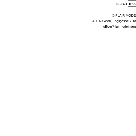
search
© FLAIR MOD
A-1160 Wien, Engilgasse 7 To
office@flairmodelma