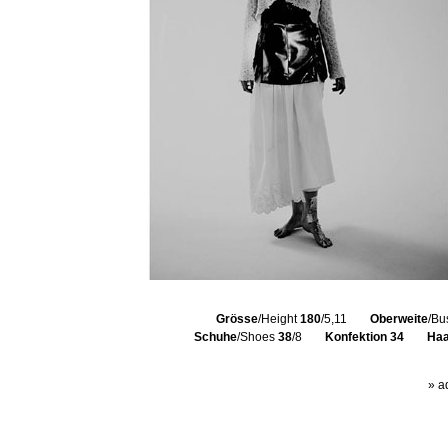
Grösse
/Height
180
/5,11
Oberweite
/Bu
Schuhe
/Shoes
38
/8
Konfektion
34
Haa
» a