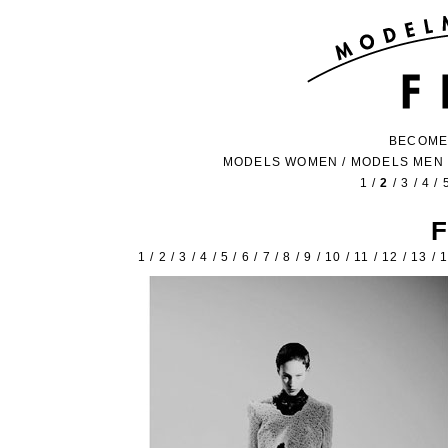
BECOME
MODELS WOMEN
/
MODELS MEN
1
/
2
/
3
/
4
/
1
/
2
/
3
/
4
/
5
/
6
/
7
/
8
/
9
/
10
/
11
/
12
/
13
/