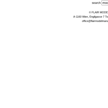
search
© FLAIR MOD
A-1160 Wien, Engilgasse 7 To
office@flairmodelma