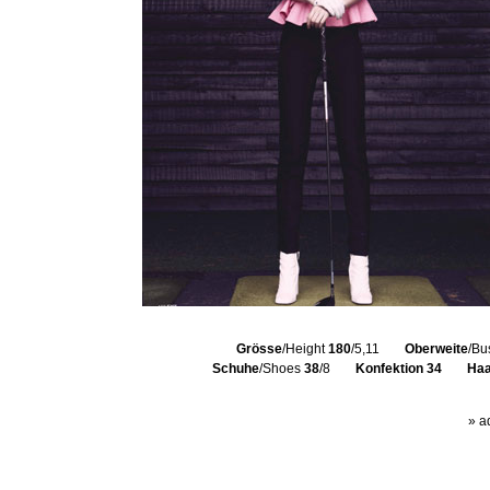
Grösse
/Height
180
/5,11
Oberweite
/Bu
Schuhe
/Shoes
38
/8
Konfektion
34
Haa
» a