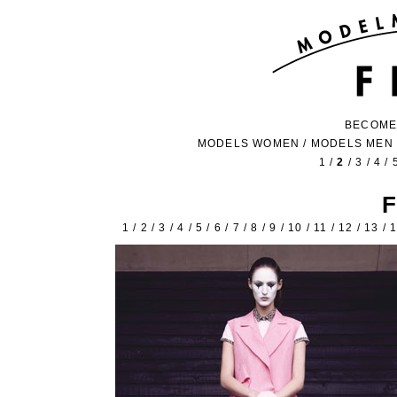
BECOME
MODELS WOMEN
/
MODELS MEN
1
/
2
/
3
/
4
/
1
/
2
/
3
/
4
/
5
/
6
/
7
/
8
/
9
/
10
/
11
/
12
/
13
/