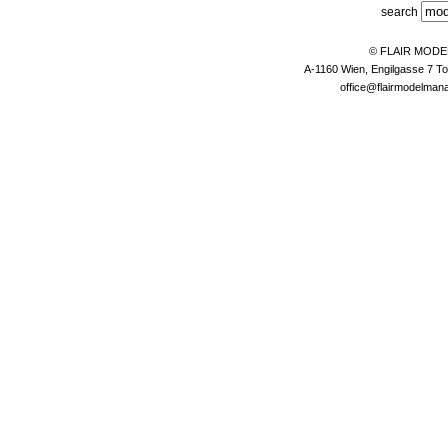
search
© FLAIR MOD
A-1160 Wien, Engilgasse 7 To
office@flairmodelma