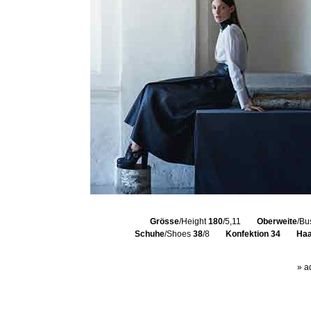
Grösse
/Height
180
/5,11
Oberweite
/Bu
Schuhe
/Shoes
38
/8
Konfektion
34
Haa
» a