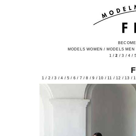
BECOME
MODELS WOMEN
/
MODELS MEN
1
/
2
/
3
/
4
/
1
/
2
/
3
/
4
/
5
/
6
/
7
/
8
/
9
/
10
/
11
/
12
/
13
/