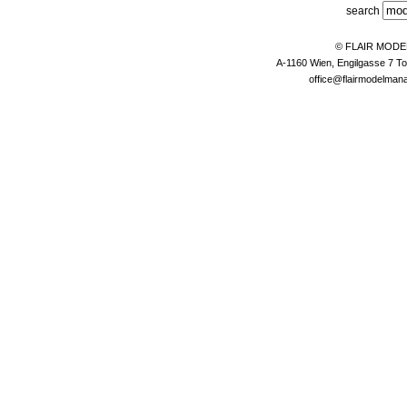
search
© FLAIR MOD
A-1160 Wien, Engilgasse 7 To
office@flairmodelma