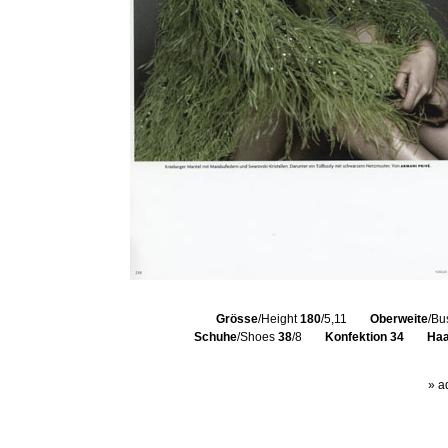
Grösse
/Height
180
/5,11
Oberweite
/Bu
Schuhe
/Shoes
38
/8
Konfektion
34
Haa
» a