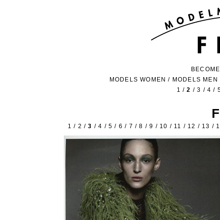
BECOME
MODELS WOMEN
/
MODELS MEN
1
/
2
/
3
/
4
/
1
/
2
/
3
/
4
/
5
/
6
/
7
/
8
/
9
/
10
/
11
/
12
/
13
/